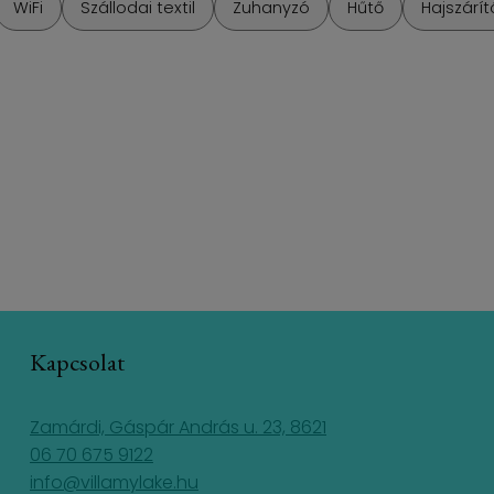
WiFi
Szállodai textil
Zuhanyzó
Hűtő
Hajszárít
Kapcsolat
Zamárdi, Gáspár András u. 23, 8621
06 70 675 9122
info@villamylake.hu