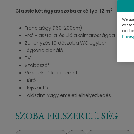
2
Classic kétágyas szoba erkéllyel 12 m
We use
content
Franciaágy (160*200cm)
cookie
Erkély asztallal és ülő alkalmatossággal
Privac
Zuhanyzós fürdőszoba WC egyben
Légkondicionáló
TV
Szobaszéf
Vezeték nélküli internet
Hűtő
Hajszárító
Földszinti vagy emeleti elhelyezkedés
SZOBA FELSZERELTSÉG