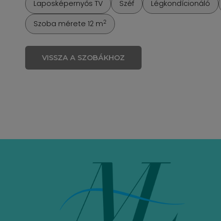
Laposképernyős TV
Széf
Légkondícionáló
2
Szoba mérete 12 m
VISSZA A SZOBÁKHOZ