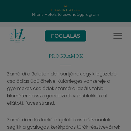
Hilaris Hotels törzsvendégprogram
Skip
FOGLALÁS
to
content
PROGRAMOK
Zamárdi a Balaton déli partjának egyik legszebb,
családias üdülőhelye. Különleges vonzereje a
gyermekes családok számára ideális több
kilométer hosszú gondozott, vizesblokkokkal
ellátott, füves strand.
Zamárdi erdős lankáin kijelölt turistaútvonalak
segítik a gyalogos, kerékpáros túrák résztvevőinek