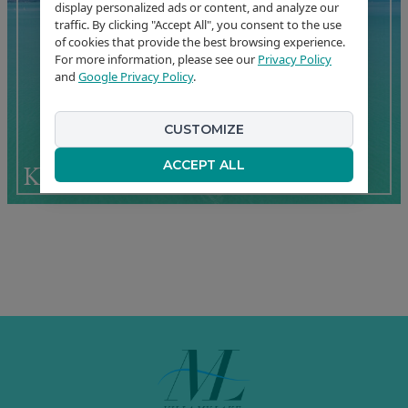
display personalized ads or content, and analyze our
traffic. By clicking "Accept All", you consent to the use
of cookies that provide the best browsing experience.
For more information, please see our
Privacy Policy
and
Google Privacy Policy
.
CUSTOMIZE
ACCEPT ALL
Kirándulások Zamárdiból