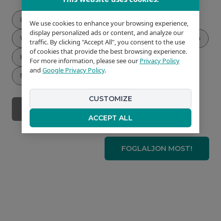
Laposképernyős TV
Széf
Légkondícionáló
We use cookies to enhance your browsing experience,
display personalized ads or content, and analyze our
WiFi
Szállodai textil
Zuhanyzó
WC
Hűtő
traffic. By clicking "Accept All", you consent to the use
of cookies that provide the best browsing experience.
Hajszárító
Központi fűtés
Erkély
For more information, please see our
Privacy Policy
and
Google Privacy Policy
.
2
Nem dohányzó terület
Szoba mérete 27 m
CUSTOMIZE
VISSZA A SZOBÁKHOZ
ACCEPT ALL
FOGLALJON MOST!