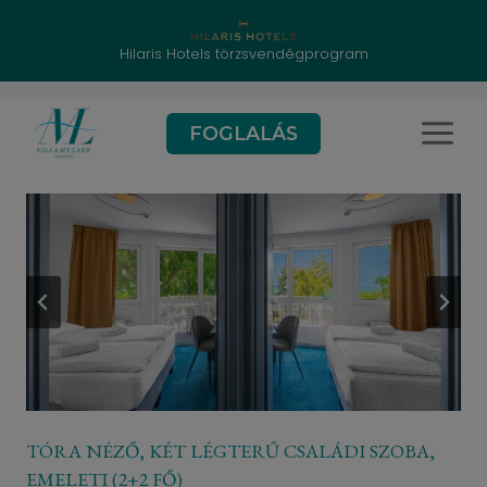
Hilaris Hotels törzsvendégprogram
Skip
FOGLALÁS
to
content
TÓRA NÉZŐ, KÉT LÉGTERŰ CSALÁDI SZOBA,
EMELETI (2+2 FŐ)