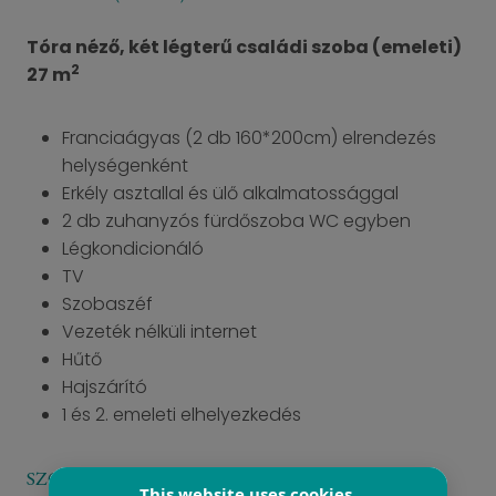
Tóra néző, két légterű családi szoba (emeleti)
2
27 m
Franciaágyas (2 db 160*200cm) elrendezés
helységenként
Erkély asztallal és ülő alkalmatossággal
2 db zuhanyzós fürdőszoba WC egyben
Légkondicionáló
TV
Szobaszéf
Vezeték nélküli internet
Hűtő
Hajszárító
1 és 2. emeleti elhelyezkedés
SZOBA FELSZERELTSÉG
This website uses cookies.